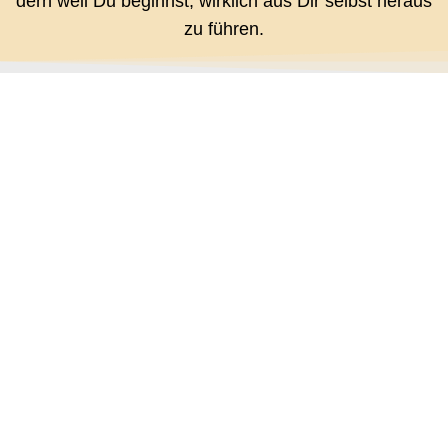
dern weil Du beginnst, wirk­lich aus Dir selbst her­aus
zu füh­ren.