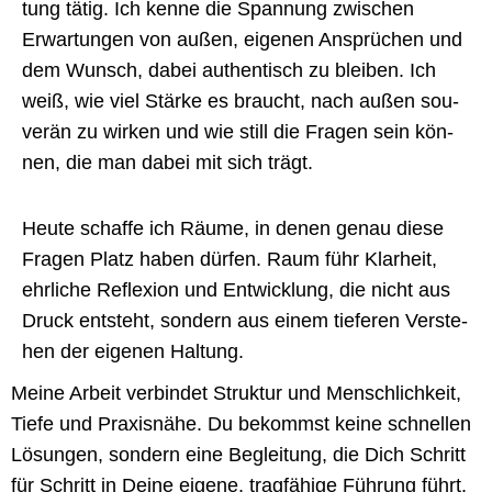
tung tätig. Ich ken­ne die Span­nung zwi­schen
Erwar­tun­gen von außen, eige­nen Ansprü­chen und
dem Wunsch, dabei authen­tisch zu blei­ben. Ich
weiß, wie viel Stär­ke es braucht, nach außen sou­
ve­rän zu wir­ken und wie still die Fra­gen sein kön­
nen, die man dabei mit sich trägt.
Heu­te schaf­fe ich Räu­me, in denen genau die­se
Fra­gen Platz haben dür­fen. Raum führ Klar­heit,
ehr­li­che Refle­xi­on und Ent­wick­lung, die nicht aus
Druck ent­steht, son­dern aus einem tie­fe­ren Ver­ste­
hen der eige­nen Hal­tung.
Mei­ne Arbeit ver­bin­det Struk­tur und Mensch­lich­keit,
Tie­fe und Pra­xis­nä­he. Du bekommst kei­ne schnel­len
Lösun­gen, son­dern eine Beglei­tung, die Dich Schritt
für Schritt in Dei­ne eige­ne, trag­fä­hi­ge Füh­rung führt.