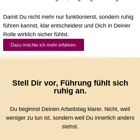
Damit Du nicht mehr nur funk­tio­nierst, son­dern ruhig
füh­ren kannst, klar ent­schei­dest und Dich in Dei­ner
Rol­le wirk­lich sicher fühlst.
Dazu möch­te ich mehr erfah­ren.
Stell Dir vor, Führung fühlt sich
ruhig an.
Du beginnst Dei­nen Arbeits­tag kla­rer. Nicht, weil
weni­ger zu tun ist, son­dern weil Du inner­lich anders
stehst.