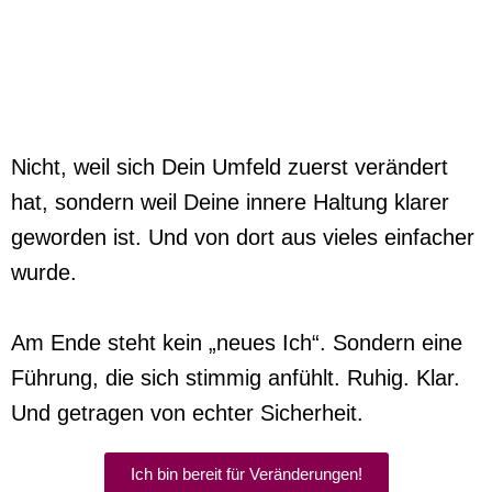
Nicht, weil sich Dein Umfeld zuerst ver­än­dert
hat, son­dern weil Dei­ne inne­re Hal­tung kla­rer
gewor­den ist. Und von dort aus vie­les ein­fa­cher
wur­de.
Am Ende steht kein „neu­es Ich“. Son­dern eine
Füh­rung, die sich stim­mig anfühlt. Ruhig. Klar.
Und getra­gen von ech­ter Sicher­heit.
Ich bin bereit für Ver­än­de­run­gen!