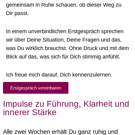
gemein­sam in Ruhe schau­en, ob die­ser Weg zu
Dir passt.
In einem unver­bind­li­chen Erst­ge­spräch spre­chen
wir über Dei­ne Situa­ti­on, Dei­ne Fra­gen und das,
was Du wirk­lich brauchst. Ohne Druck und mit dem
Blick auf das, was sich für Dich stim­mig anfühlt.
Ich freue mich dar­auf, Dich ken­nen­zu­ler­nen.
Erst­ge­spräch ver­ein­ba­ren
Impulse zu Führung, Klarheit und
innerer Stärke
Alle zwei Wochen erhält Du ganz ruhig und